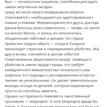
был — гениальным сыщиком, способным разгадать
самые запутанные загадки.
Сразу же после своего возвращения Шерлок
сталкивается с необходимостью адаптироваться к
новым условиям. Мировоззрение его друга, доктора
Джона Ватсона, резко изменилось — теперь он женат
на миссис Ватсон, и жизнь их наполнилась
обыденными заботами и делами. Но старые
привычки трудно забыть — когда в Лондоне
происходит странное и неразрешимое убийство, оба
друга вновь становятся в центре событий.
Повествование закручивается вокруг зловещего
убийства в самом сердце города, что требует
немедленного вмешательства гениального ума
Шерлока. Его подходы к расследованиям остаются
такими же уникальными. Он делает замечательные
выводы исходя из деталей, которые окружающие
просто не способны заметить.
Однако на горизонте появляется таинственный
противник — Мориарти. И хотя Мориарти вроде бы
мертв, в Лондоне начинает происходить все больше